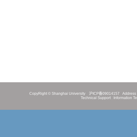
CopyRight ©
Shanghai University
沪ICP备09014157
Address 
Technical Support :
Information T