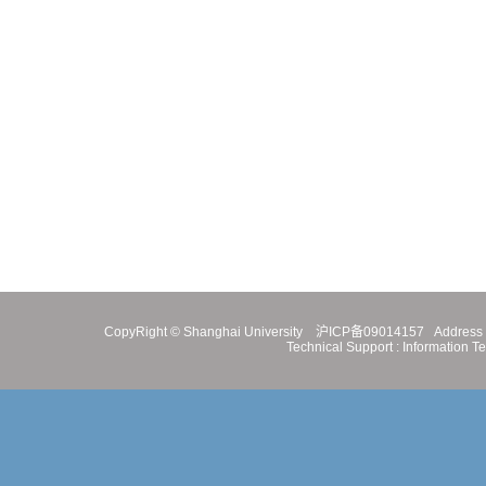
CopyRight ©
Shanghai University
沪ICP备09014157
Address 
Technical Support :
Information T