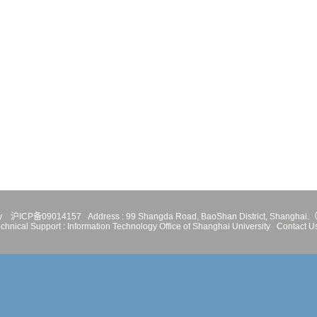
y
沪ICP备09014157
Address :
99 Shangda Road, BaoShan District, Shanghai.（
chnical Support :
Information Technology Office of Shanghai University
Contact U