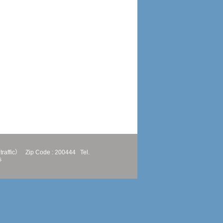
traffic）
Zip Code : 200444
Tel.
s