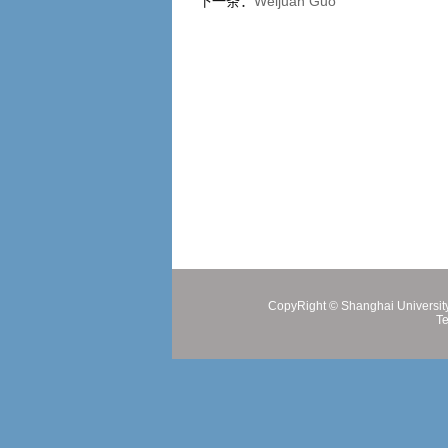
下一条：
Weijuan Guo
CopyRight ©
Shanghai Universit
Te