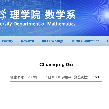
Faculty
Research
Int'l Exchange
Talents Cultivation
C
Chuanqing Gu
4160
创建时间：
2009年10月01日 00:00
谭福平
浏览次数：