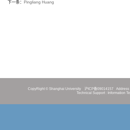
下一条：
Pingliang Huang
CopyRight ©
Shanghai University
沪ICP备09014157
Address 
Technical Support :
Information T