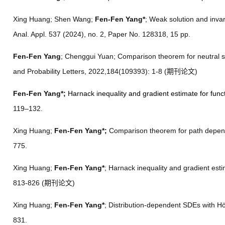
Xing Huang; Shen Wang;
Fen-Fen Yang*
; Weak solution and invar
Anal. Appl. 537 (2024), no. 2, Paper No. 128318, 15 pp.
Fen-Fen Yang
; Chenggui Yuan; Comparison theorem for neutral sto
and Probability Letters, 2022,184(109393): 1-8 (
期刊论文
)
Fen-Fen Yang*;
Harnack inequality and gradient estimate for fun
119–132.
Xing Huang;
Fen-Fen Yang*;
Comparison theorem for path depende
775.
Xing Huang;
Fen-Fen Yang*
; Harnack inequality and gradient es
813-826 (
期刊论文
)
Xing Huang;
Fen-Fen Yang*
; Distribution-dependent SDEs with Hö
831.