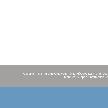
CopyRight ©
Shanghai University
沪ICP备09014157
Address 
Technical Support :
Information T