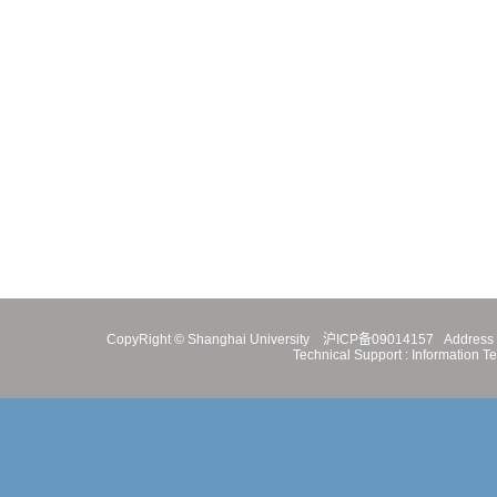
CopyRight ©
Shanghai University
沪ICP备09014157
Address 
Technical Support :
Information T